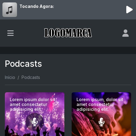
Tocando Agora:
Podcasts
Início
Podcasts
Lorem ipsum dolor sit
Lorem ipsum, dolor sit
amet consectetur
amet consectetur
adipisicing elit.
adipisicing elit.