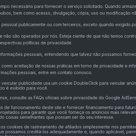
empo necessário para fornecer o serviço solicitado. Quando arm
 roubos, bem como acesso, divulgação, cópia, uso ou modificação n
 pessoal publicamente ou com terceiros, exceto quando exigido por
que não são operados por nós. Esteja ciente de que não temos contr
spectivas políticas de privacidade.
e informações pessoais, entendendo que talvez não possamos fornec
 como aceitação de nossas práticas em torno de privacidade e inf
rmações pessoais, entre em contato conosco.
icular publicidade usa um cookie DoubleClick para veicular anúnc
o é exibido para você.
se, consulte as FAQs oficiais sobre privacidade do Google AdSen
s de funcionamento deste site e fornecer financiamento para futu
 projetados para garantir que você forneça os anúncios mais releva
o coisas semelhantes que possam ser do seu interesse.
s cookies de rastreamento de afiliados simplesmente nos permitem
ue possamos creditá-los adequadamente e, quando aplicável, permi