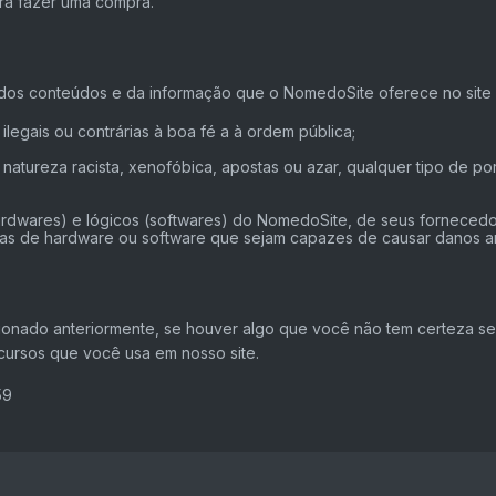
ra fazer uma compra.
s conteúdos e da informação que o NomedoSite oferece no site e c
legais ou contrárias à boa fé a à ordem pública;
tureza racista, xenofóbica, apostas ou azar, qualquer tipo de porn
ardwares) e lógicos (softwares) do NomedoSite, de seus fornecedore
temas de hardware ou software que sejam capazes de causar danos 
onado anteriormente, se houver algo que você não tem certeza se 
ecursos que você usa em nosso site.
59