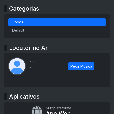
Categorias
Todos
Default
Locutor no Ar
...
Pedir Música
...
...
Aplicativos
Multiplataforma
App Web